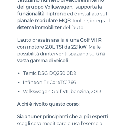
vastissimo numero di veicoli all’interno
del gruppo Volkswagen
,
supporta la
funzionalità Tiptronic
ed è installato sul
pianale modulare MQB
. Inoltre, integra il
sistema immobilizer
dell’auto.
L’auto presa in analisi è una
Golf VII R
con motore 2.0L TSI da 221kW
. Ma le
possibilità di interventi spaziano su
una
vasta gamma di veicoli
.
Temic DSG DQ250 0D9
Infineon TriCoreTC1766
Volkswagen Golf VII, benzina, 2013
A chi è rivolto questo corso:
Sia a tuner principianti che ai più esperti
:
scegli cosa modificare e usa l’esempio