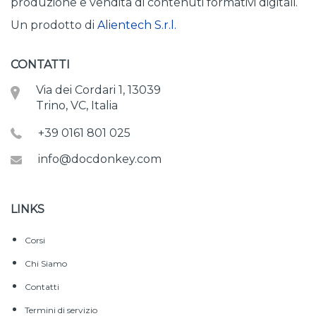
produzione e vendita di contenuti formativi digitali.
Un prodotto di
Alientech S.r.l.
CONTATTI
Via dei Cordari 1, 13039
Trino, VC, Italia
+39 0161 801 025
info@docdonkey.com
LINKS
Corsi
Chi Siamo
Contatti
Termini di servizio