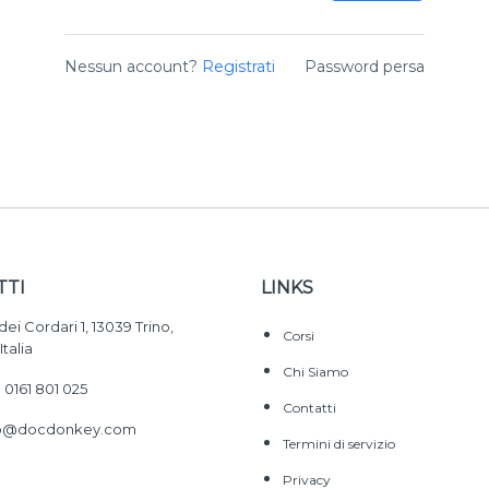
Nessun account?
Registrati
Password persa
TTI
LINKS
dei Cordari 1, 13039 Trino,
Corsi
Italia
Chi Siamo
 0161 801 025
Contatti
fo@docdonkey.com
Termini di servizio
Privacy