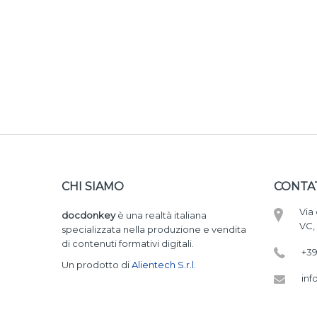
CHI SIAMO
CONTA
Via 
docdonkey
è una realtà italiana
VC, 
specializzata nella produzione e vendita
di contenuti formativi digitali.
+39
Un prodotto di
Alientech S.r.l.
in