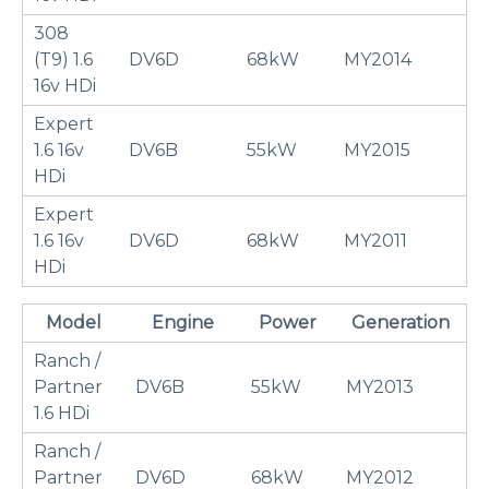
308
(T9) 1.6
DV6D
68kW
MY2014
16v HDi
Expert
1.6 16v
DV6B
55kW
MY2015
HDi
Expert
1.6 16v
DV6D
68kW
MY2011
HDi
Model
Engine
Power
Generation
Ranch /
Partner
DV6B
55kW
MY2013
1.6 HDi
Ranch /
Partner
DV6D
68kW
MY2012