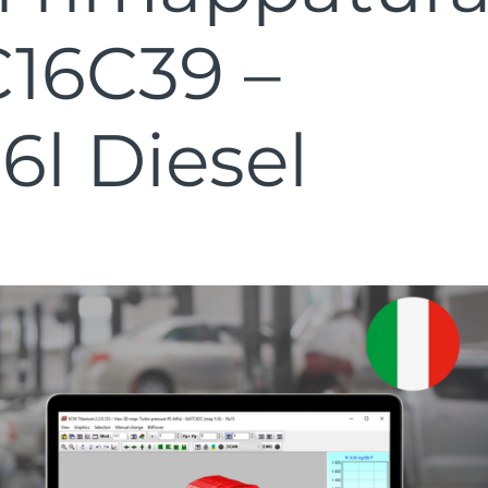
16C39 –
6l Diesel